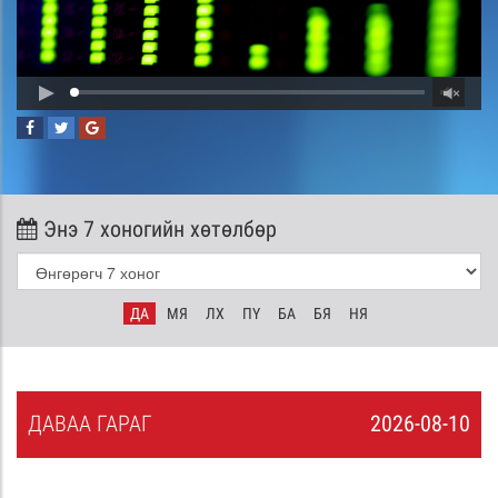
Энэ 7 хоногийн хөтөлбөр
ДА
МЯ
ЛХ
ПҮ
БА
БЯ
НЯ
ДА
ВАА
ГАРАГ
2026-08-10
9