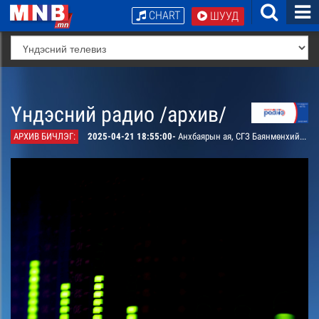
CHART
ШУУД
Үндэсний радио /архив/
АРХИВ БИЧЛЭГ:
2025-04-21 18:55:00-
Анхбаярын ая, СГЗ Баянмөнхийн шүлэг “Би Монгол адуучин” дуу