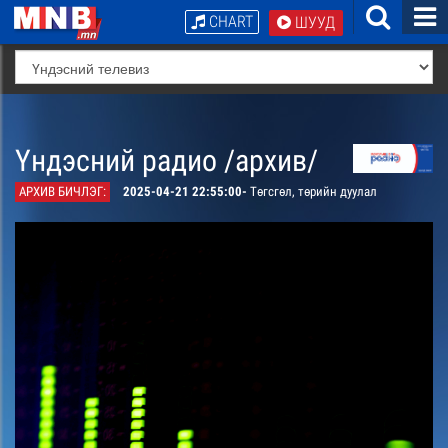
CHART
ШУУД
Үндэсний радио /архив/
АРХИВ БИЧЛЭГ:
2025-04-21 22:55:00-
Төгсгөл, төрийн дуулал