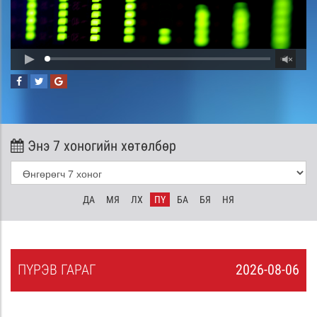
Энэ 7 хоногийн хөтөлбөр
ДА
МЯ
ЛХ
ПҮ
БА
БЯ
НЯ
ПҮ
РЭВ
ГАРАГ
2026-08-06
5