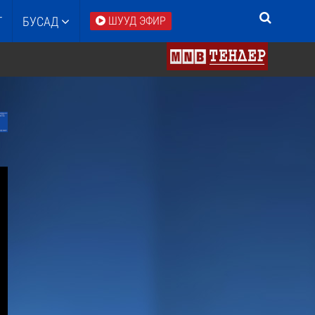
Т
БУСАД
ШУУД ЭФИР