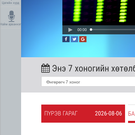
Цагийн хүрд
Найм арваннэг
00:00
Энэ 7 хоногийн хөтөл
ПҮ
РЭВ
ГАРАГ
2026-08-06
2026-08-05
БА