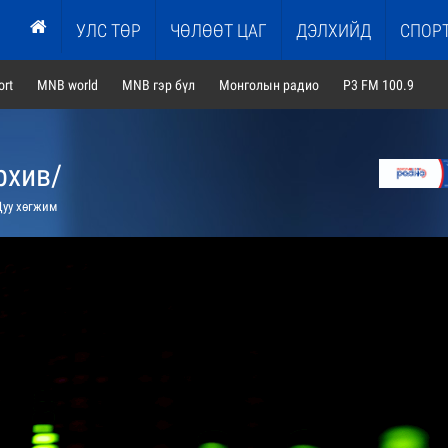
УЛС ТӨР
ЧӨЛӨӨТ ЦАГ
ДЭЛХИЙД
СПОР
rt
MNB world
MNB гэр бүл
Монголын радио
P3 FM 100.9
рхив/
уу хөгжим