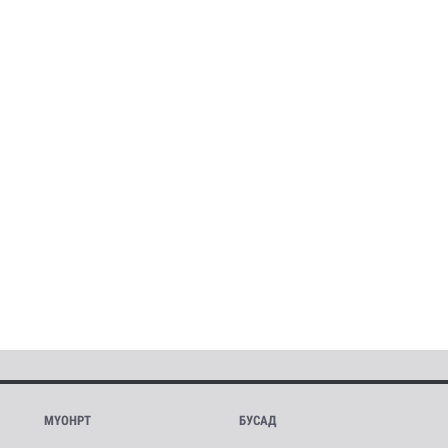
МҮОНРТ
БУСАД