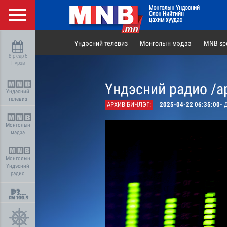
Үндэсний телевиз
Монголын мэдээ
MNB spo
8-р сар 6
Пүрэв
Үндэсний радио /а
Үндэсний
телевиз
АРХИВ БИЧЛЭГ:
2025-04-22 06:35:00-
Д
Монголын
мэдээ
Монголын
Үндэсний
радио