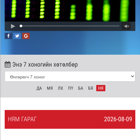
Энэ 7 хоногийн хөтөлбөр
ДА
МЯ
ЛХ
ПҮ
БА
БЯ
НЯ
НЯ
М
ГАРАГ
2026-08-09
8