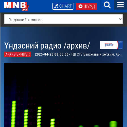
CHART
ШУУД
Үндэсний радио /архив/
АРХИВ БИЧЛЭГ:
2025-04-23 08:55:00-
ТШ СГЗ Балхжавын хөгжим, ХБ ТШ АУЗ Бавуугийн Лхагвасүрэнгийн шүлэг “Үзэсгэлэнт минь” дуу