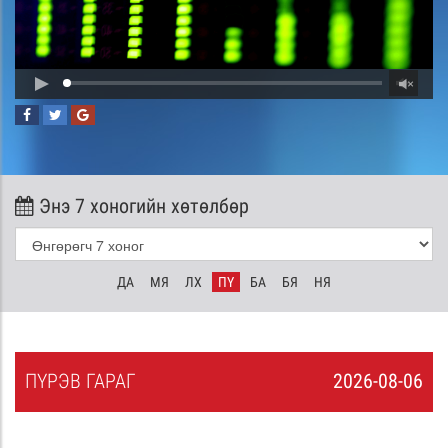
Энэ 7 хоногийн хөтөлбөр
ДА
МЯ
ЛХ
ПҮ
БА
БЯ
НЯ
ПҮ
РЭВ
ГАРАГ
2026-08-06
5