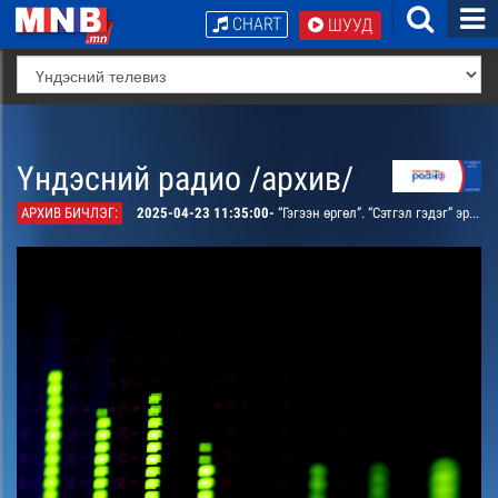
CHART
ШУУД
Үндэсний радио /архив/
АРХИВ БИЧЛЭГ:
2025-04-23 11:35:00-
“Гэгээн өргөл”. “Сэтгэл гэдэг” эргэцүүлэл /давтана/