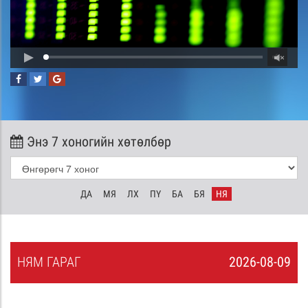
Энэ 7 хоногийн хөтөлбөр
ДА
МЯ
ЛХ
ПҮ
БА
БЯ
НЯ
НЯ
М
ГАРАГ
2026-08-09
8