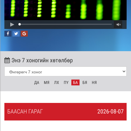
Энэ 7 хоногийн хөтөлбөр
ДА
МЯ
ЛХ
ПҮ
БА
БЯ
НЯ
БА
АСАН
ГАРАГ
2026-08-07
6