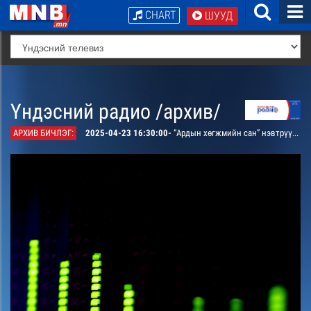
CHART
ШУУД
Үндэсний радио /архив/
АРХИВ БИЧЛЭГ:
2025-04-23 16:30:00-
“Ардын хөгжмийн сан” нэвтрүүлэг.