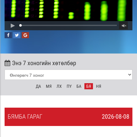
Энэ 7 хоногийн хөтөлбөр
ДА
МЯ
ЛХ
ПҮ
БА
БЯ
НЯ
БЯ
МБА
ГАРАГ
2026-08-08
7