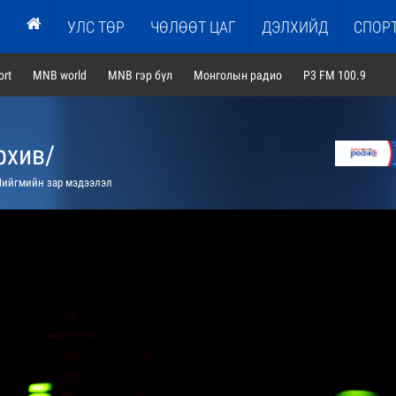
УЛС ТӨР
ЧӨЛӨӨТ ЦАГ
ДЭЛХИЙД
СПОР
rt
MNB world
MNB гэр бүл
Монголын радио
P3 FM 100.9
рхив/
ийгмийн зар мэдээлэл