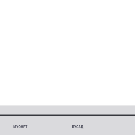
МҮОНРТ
БУСАД