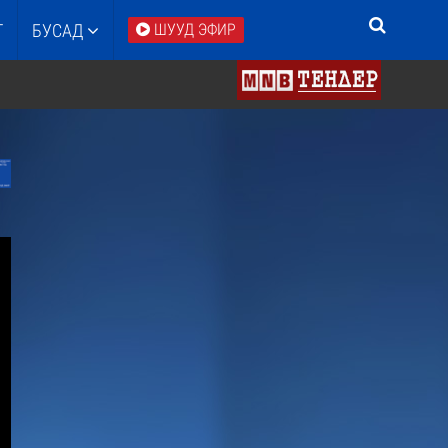
Т
БУСАД
ШУУД ЭФИР