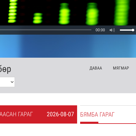
00:00
бөр
ДА
ВАА
МЯ
ГМАР
А
АСАН
ГАРАГ
2026-08-07
БЯ
МБА
ГАРАГ