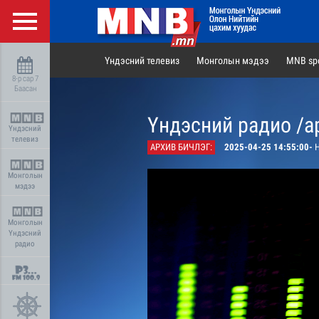
Үндэсний телевиз
Монголын мэдээ
MNB spo
8-р сар 7
Баасан
Үндэсний радио /а
Үндэсний
телевиз
АРХИВ БИЧЛЭГ:
2025-04-25 14:55:00-
Н
Монголын
мэдээ
Монголын
Үндэсний
радио