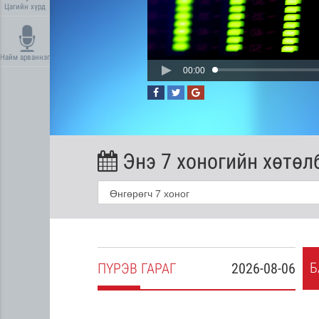
Цагийн хүрд
Найм арваннэг
00:00
Энэ 7 хоногийн хөтөл
Б
2026-08-05
ПҮ
РЭВ
ГАРАГ
2026-08-06