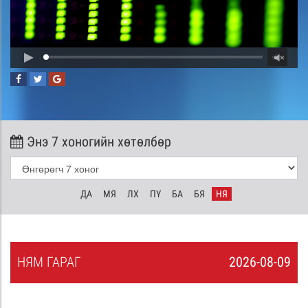
Энэ 7 хоногийн хөтөлбөр
ДА
МЯ
ЛХ
ПҮ
БА
БЯ
НЯ
НЯ
М
ГАРАГ
2026-08-09
8