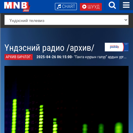
CHART
ШУУД
Үндэсний радио /архив/
АРХИВ БИЧЛЭГ:
2025-04-26 06:15:00-
“Ганга нуурын галуу” ардын уртын дуу