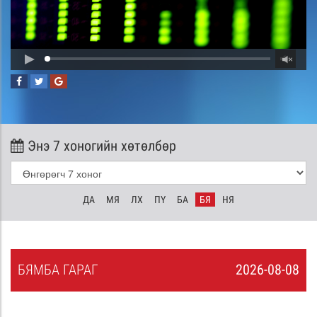
Энэ 7 хоногийн хөтөлбөр
ДА
МЯ
ЛХ
ПҮ
БА
БЯ
НЯ
БЯ
МБА
ГАРАГ
2026-08-08
7