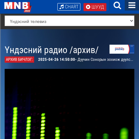
CHART
ШУУД
Үндэсний радио /архив/
АРХИВ БИЧЛЭГ:
2025-04-26 14:50:00-
Дуучин Сонорын зохиож дуулсан “Витамин” дуу