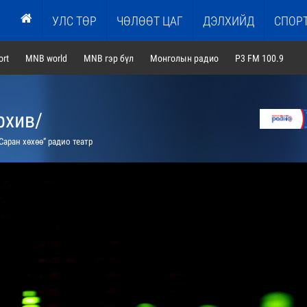
УЛС ТӨР
ЧӨЛӨӨТ ЦАГ
ДЭЛХИЙД
СПОР
rt
MNB world
MNB гэр бүл
Монголын радио
P3 FM 100.9
рхив/
Саран хөхөө” радио театр