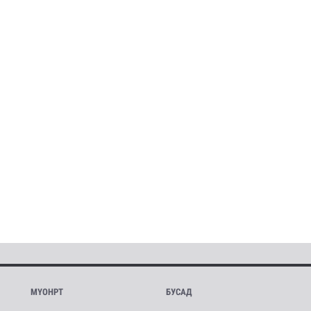
МҮОНРТ
БУСАД