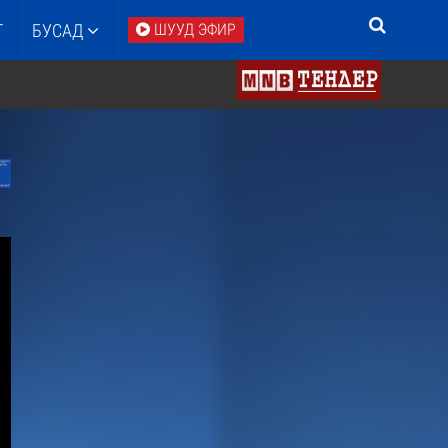
Т
БУСАД
ШУУД ЭФИР