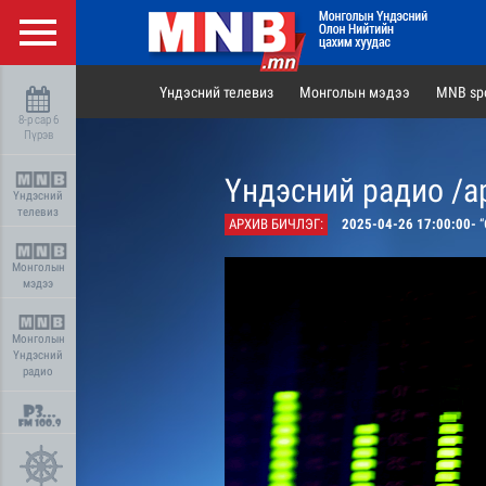
Үндэсний телевиз
Монголын мэдээ
MNB spo
8-р сар 6
Пүрэв
Үндэсний радио /а
Үндэсний
телевиз
АРХИВ БИЧЛЭГ:
2025-04-26 17:00:00-
“
Монголын
мэдээ
Монголын
Үндэсний
радио