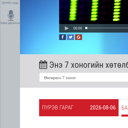
Цагийн хүрд
Найм арваннэг
00:00
Энэ 7 хоногийн хөтөл
ПҮ
РЭВ
ГАРАГ
2026-08-06
2026-08-05
БА