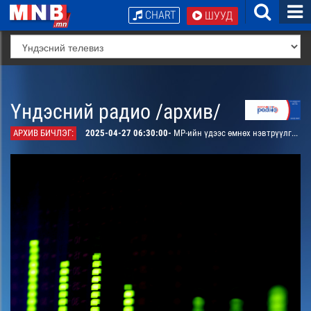
CHART
ШУУД
Үндэсний радио /архив/
АРХИВ БИЧЛЭГ:
2025-04-27 06:30:00-
МР-ийн үдээс өмнөх нэвтрүүлгийн хөтөлбөр, цаг агаар танилцуулна.