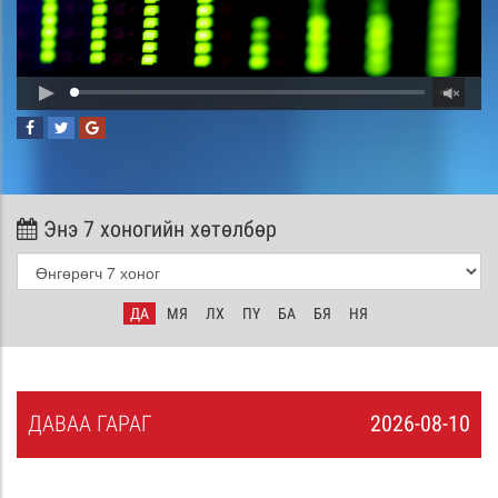
Энэ 7 хоногийн хөтөлбөр
ДА
МЯ
ЛХ
ПҮ
БА
БЯ
НЯ
ДА
ВАА
ГАРАГ
2026-08-10
9