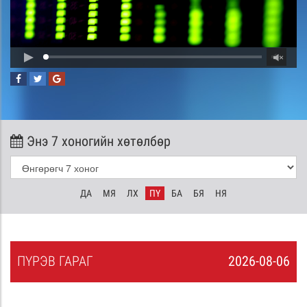
Энэ 7 хоногийн хөтөлбөр
ДА
МЯ
ЛХ
ПҮ
БА
БЯ
НЯ
ПҮ
РЭВ
ГАРАГ
2026-08-06
5