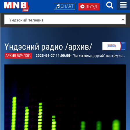
CHART
ШУУД
Үндэсний радио /архив/
АРХИВ БИЧЛЭГ:
2025-04-27 11:00:00-
“Би хөгжимд дуртай” нэвтрүүлэг. “Норовбанзад сан”-гийн тэргүүн Б.Дэлгэрмаа оролцоно. /давтана/