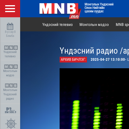
Үндэсний телевиз
Монголын мэдээ
MNB spo
8-р сар 8
Бямба
Үндэсний радио /а
Үндэсний
телевиз
АРХИВ БИЧЛЭГ:
2025-04-27 13:10:00-
Ц
Монголын
мэдээ
Монголын
Үндэсний
радио