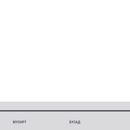
МҮОНРТ
БУСАД