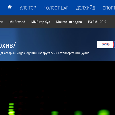
УЛС ТӨР
ЧӨЛӨӨТ ЦАГ
ДЭЛХИЙД
СПОР
rt
MNB world
MNB гэр бүл
Монголын радио
P3 FM 100.9
рхив/
аг агаарын мэдээ, өдрийн нэвтрүүлгийн хөтөлбөр танилцуулна.