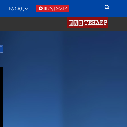
Т
БУСАД
ШУУД ЭФИР