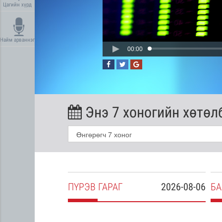
Цагийн хүрд
Найм арваннэг
00:00
Энэ 7 хоногийн хөтөл
2026-08-05
ПҮ
РЭВ
ГАРАГ
2026-08-06
БА