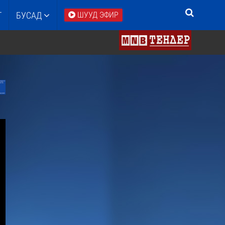
Т
БУСАД
ШУУД ЭФИР