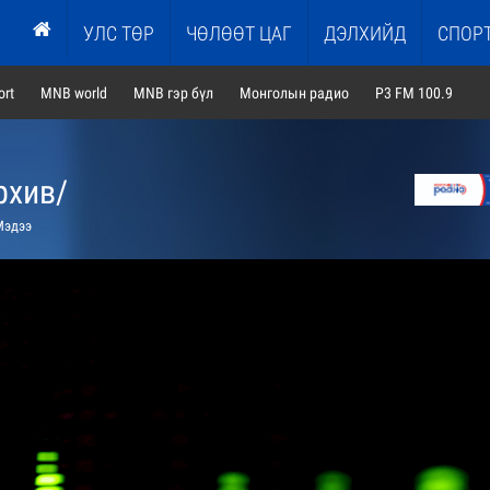
УЛС ТӨР
ЧӨЛӨӨТ ЦАГ
ДЭЛХИЙД
СПОР
rt
MNB world
MNB гэр бүл
Монголын радио
P3 FM 100.9
рхив/
эдээ