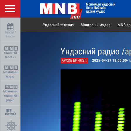
Үндэсний телевиз
Монголын мэдээ
MNB spo
8-р сар 7
Баасан
Үндэсний радио /а
Үндэсний
телевиз
АРХИВ БИЧЛЭГ:
2025-04-27 18:00:00-
М
Монголын
мэдээ
Монголын
Үндэсний
радио