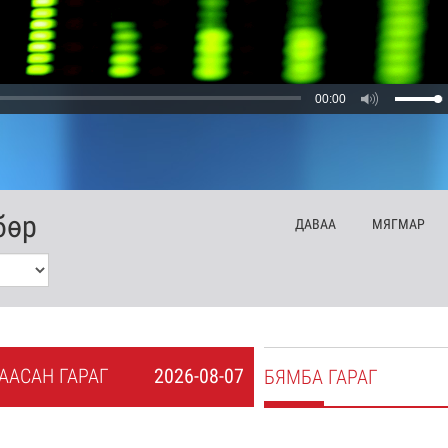
00:00
бөр
ДА
ВАА
МЯ
ГМАР
А
АСАН
ГАРАГ
2026-08-07
БЯ
МБА
ГАРАГ