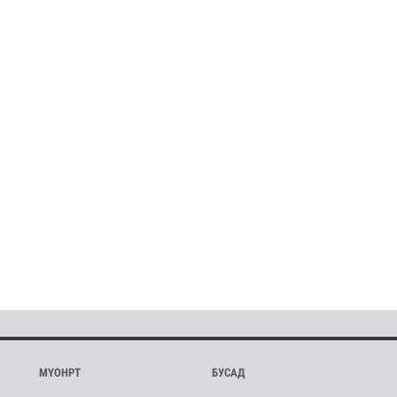
МҮОНРТ
БУСАД