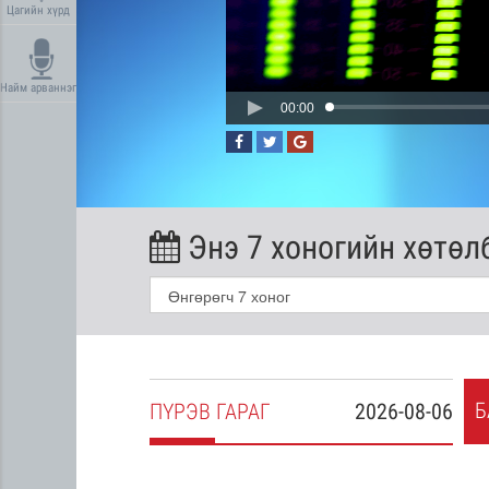
Цагийн хүрд
Найм арваннэг
00:00
Энэ 7 хоногийн хөтөл
Б
2026-08-05
ПҮ
РЭВ
ГАРАГ
2026-08-06