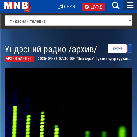
CHART
ШУУД
Үндэсний радио /архив/
АРХИВ БИЧЛЭГ:
2025-04-29 07:30:00-
“Энэ өдөр”: Тухайн өдөр түүхэнд тэмдэглэгдсэн үйл явдал болон тэр өдөр мэндэлсэн алдартай хүмүүсийн тухай