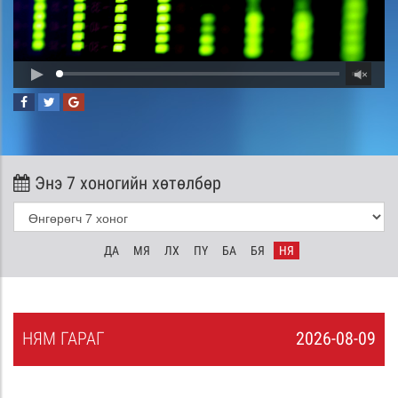
Энэ 7 хоногийн хөтөлбөр
ДА
МЯ
ЛХ
ПҮ
БА
БЯ
НЯ
НЯ
М
ГАРАГ
2026-08-09
8