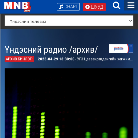
CHART
ШУУД
Үндэсний радио /архив/
АРХИВ БИЧЛЭГ:
2025-04-29 18:30:00-
УГЗ Цэвээнравдангийн хөгжим, УГЗ Лутбаярын шүлэг “Дуут нуур” дуу