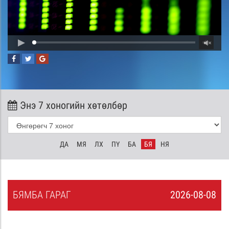
Энэ 7 хоногийн хөтөлбөр
ДА
МЯ
ЛХ
ПҮ
БА
БЯ
НЯ
БЯ
МБА
ГАРАГ
2026-08-08
7