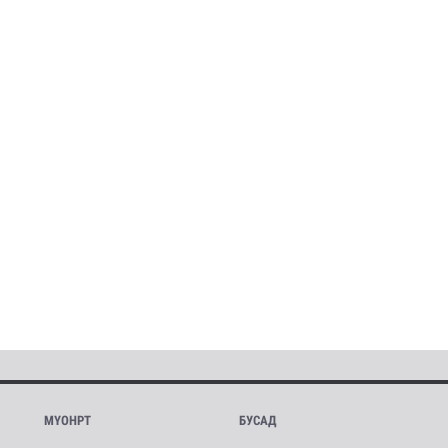
МҮОНРТ
БУСАД