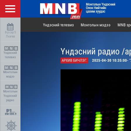
Үндэсний телевиз
Монголын мэдээ
MNB spo
8-р сар 5
Лхагва
Үндэсний радио /а
Үндэсний
телевиз
АРХИВ БИЧЛЭГ:
2025-04-30 10:35:00-
“Хү
Монголын
мэдээ
Монголын
Үндэсний
радио