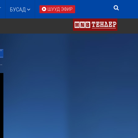
Т
БУСАД
ШУУД ЭФИР