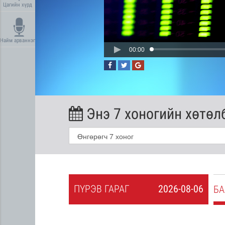
Цагийн хүрд
Найм арваннэг
00:00
Энэ 7 хоногийн хөтөл
ПҮ
РЭВ
ГАРАГ
2026-08-06
2026-08-05
БА