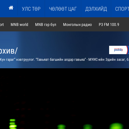
УЛС ТӨР
ЧӨЛӨӨТ ЦАГ
ДЭЛХИЙД
СПОР
rt
MNB world
MNB гэр бүл
Монголын радио
P3 FM 100.9
рхив/
н гараг” нэвтрүүлэг. “Гавьяат багшийн алдар гавьяа” - МУИС-ийн Эдийн засаг, бизнесийн сургуулийн ахмад багш, доктор, профессор Цэвэгжавын Цэвээний тухай хөрөг