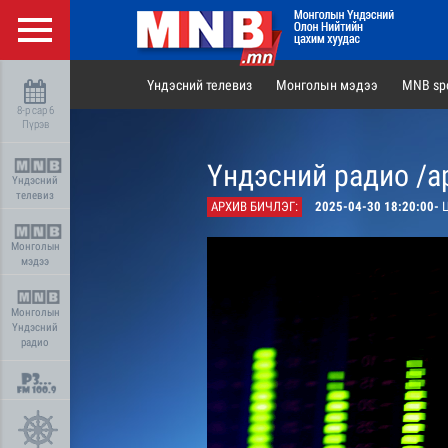
Үндэсний телевиз
Монголын мэдээ
MNB spo
8-р сар 6
Пүрэв
Үндэсний радио /а
Үндэсний
телевиз
АРХИВ БИЧЛЭГ:
2025-04-30 18:20:00-
Ц
Монголын
мэдээ
Монголын
Үндэсний
радио