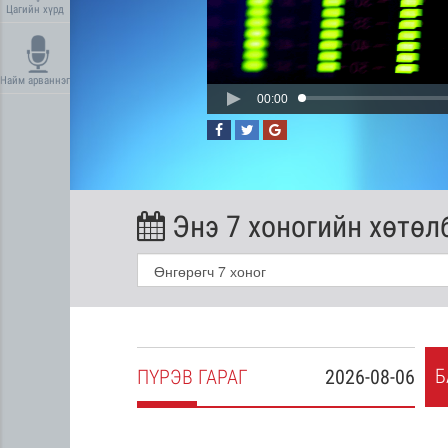
Цагийн хүрд
Найм арваннэг
00:00
Энэ 7 хоногийн хөтөл
Б
2026-08-05
ПҮ
РЭВ
ГАРАГ
2026-08-06