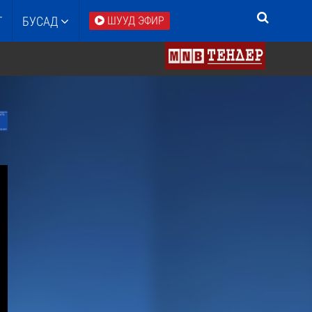
Т
БУСАД
ШУУД ЭФИР