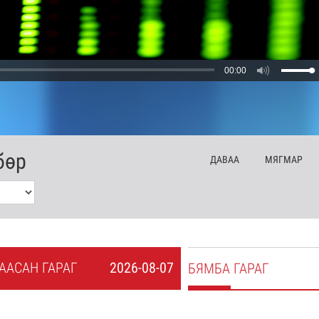
00:00
бөр
ДА
ВАА
МЯ
ГМАР
А
АСАН
ГАРАГ
2026-08-07
БЯ
МБА
ГАРАГ