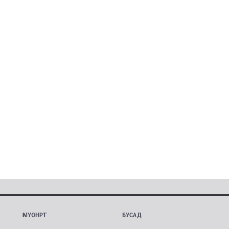
МҮОНРТ
БУСАД