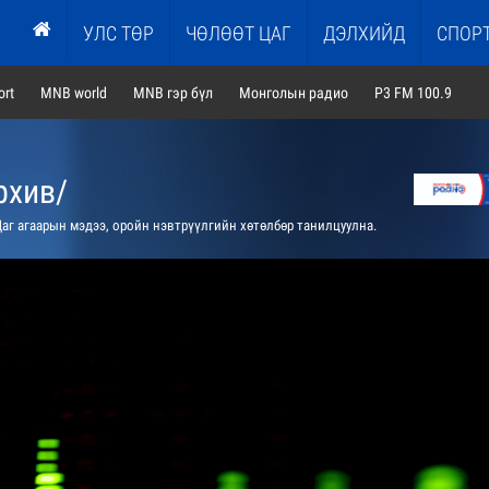
УЛС ТӨР
ЧӨЛӨӨТ ЦАГ
ДЭЛХИЙД
СПОР
rt
MNB world
MNB гэр бүл
Монголын радио
P3 FM 100.9
рхив/
аг агаарын мэдээ, оройн нэвтрүүлгийн хөтөлбөр танилцуулна.