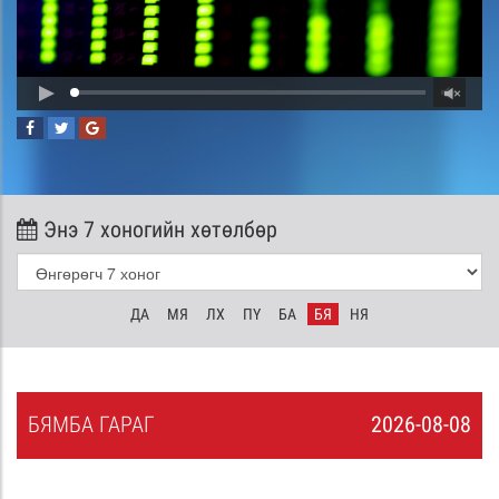
Энэ 7 хоногийн хөтөлбөр
ДА
МЯ
ЛХ
ПҮ
БА
БЯ
НЯ
БЯ
МБА
ГАРАГ
2026-08-08
7