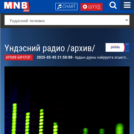
CHART
ШУУД
Үндэсний радио /архив/
АРХИВ БИЧЛЭГ:
2025-05-05 21:50:00-
Ардын дууны найруулга эгшиглэнэ