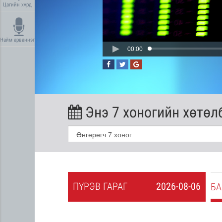
Цагийн хүрд
Найм арваннэг
00:00
Энэ 7 хоногийн хөтөл
ПҮ
РЭВ
ГАРАГ
2026-08-06
2026-08-05
БА