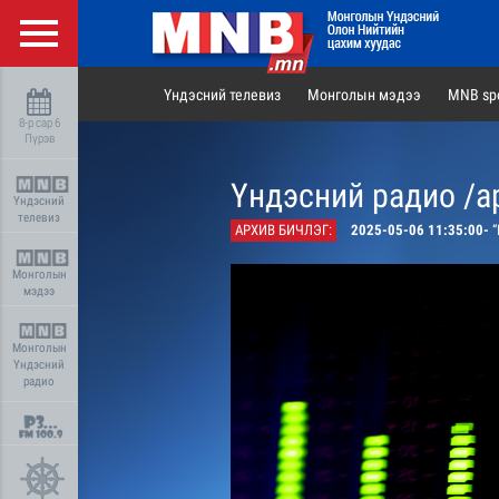
Үндэсний телевиз
Монголын мэдээ
MNB spo
8-р сар 6
Пүрэв
Үндэсний радио /а
Үндэсний
телевиз
АРХИВ БИЧЛЭГ:
2025-05-06 11:35:00-
“
Монголын
мэдээ
Монголын
Үндэсний
радио