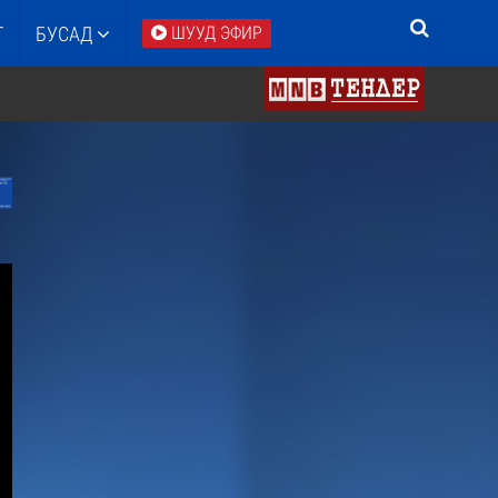
Т
БУСАД
ШУУД ЭФИР