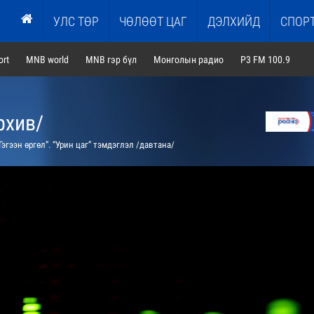
УЛС ТӨР
ЧӨЛӨӨТ ЦАГ
ДЭЛХИЙД
СПОР
rt
MNB world
MNB гэр бүл
Монголын радио
P3 FM 100.9
рхив/
Гэгээн өргөл”. “Урин цаг” тэмдэглэл /давтана/