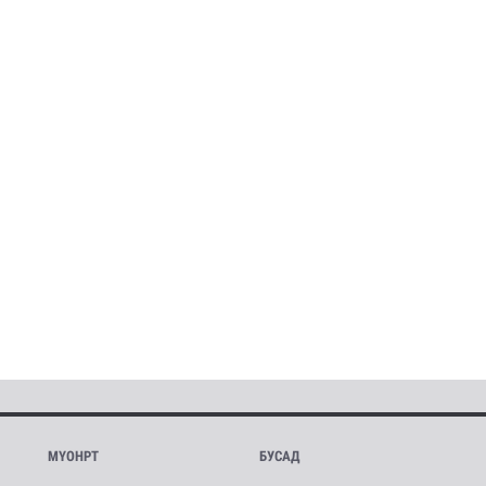
МҮОНРТ
БУСАД