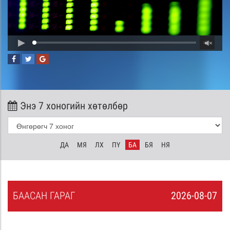
Энэ 7 хоногийн хөтөлбөр
ДА
МЯ
ЛХ
ПҮ
БА
БЯ
НЯ
БА
АСАН
ГАРАГ
2026-08-07
6