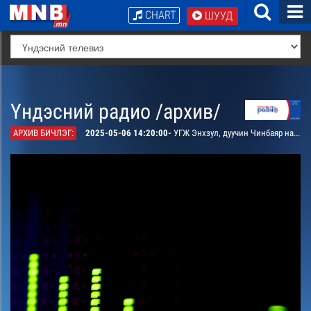
CHART
ШУУД
Үндэсний радио /архив/
АРХИВ БИЧЛЭГ:
2025-05-06 14:20:00-
УГЖ Энхзул, дуучин Чинбаяр нарын дуунаас