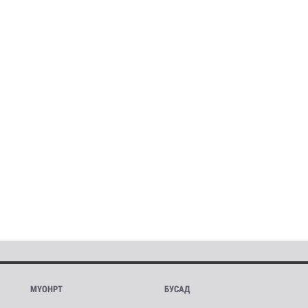
МҮОНРТ
БУСАД