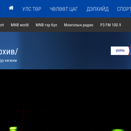
УЛС ТӨР
ЧӨЛӨӨТ ЦАГ
ДЭЛХИЙД
СПОР
rt
MNB world
MNB гэр бүл
Монголын радио
P3 FM 100.9
рхив/
уу хөгжим