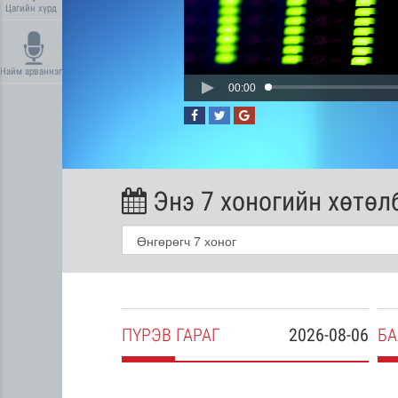
Цагийн хүрд
Найм арваннэг
00:00
Энэ 7 хоногийн хөтөл
2026-08-05
ПҮ
РЭВ
ГАРАГ
2026-08-06
БА