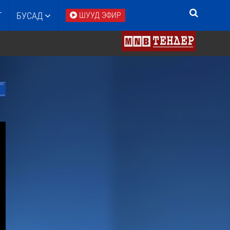
Т
БУСАД
ШУУД ЭФИР