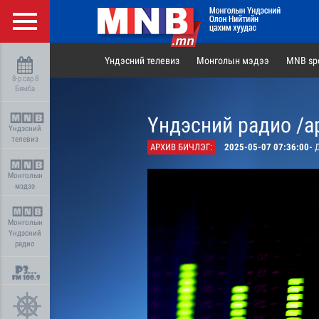
Үндэсний телевиз
Монголын мэдээ
MNB spo
8-р сар 8
Бямба
Үндэсний радио /а
Үндэсний
телевиз
АРХИВ БИЧЛЭГ:
2025-05-07 07:36:00-
Д
Монголын
мэдээ
Монголын
Үндэсний
радио