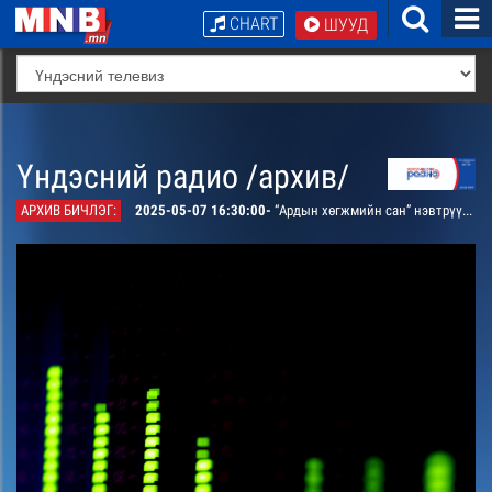
CHART
ШУУД
Үндэсний радио /архив/
АРХИВ БИЧЛЭГ:
2025-05-07 16:30:00-
“Ардын хөгжмийн сан” нэвтрүүлэг. Ардын урлагийн сургалтын тухай Өмнөговь аймгийн Ханхонгор сумын морин хуур, дуу хөгжмийн багш Мягмарсүрэнтэй ярилцана. /давтана/