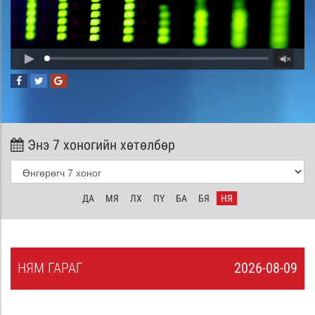
Энэ 7 хоногийн хөтөлбөр
ДА
МЯ
ЛХ
ПҮ
БА
БЯ
НЯ
НЯ
М
ГАРАГ
2026-08-09
8