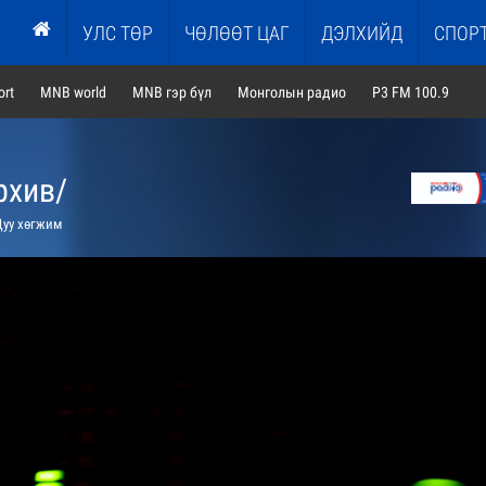
УЛС ТӨР
ЧӨЛӨӨТ ЦАГ
ДЭЛХИЙД
СПОР
rt
MNB world
MNB гэр бүл
Монголын радио
P3 FM 100.9
рхив/
уу хөгжим