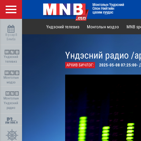
Үндэсний телевиз
Монголын мэдээ
MNB spo
8-р сар 8
Бямба
Үндэсний радио /а
Үндэсний
телевиз
АРХИВ БИЧЛЭГ:
2025-05-08 07:25:00-
Д
Монголын
мэдээ
Монголын
Үндэсний
радио