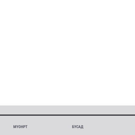
МҮОНРТ
БУСАД