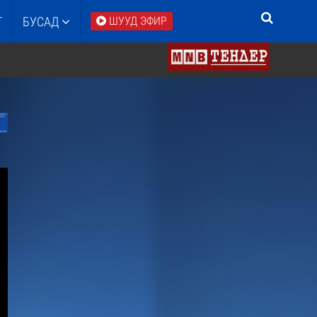
Т
БУСАД
ШУУД ЭФИР