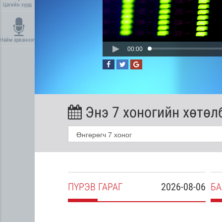
Цагийн хүрд
Найм арваннэг
00:00
Энэ 7 хоногийн хөтөл
2026-08-05
ПҮ
РЭВ
ГАРАГ
2026-08-06
БА