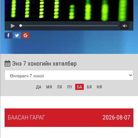
Энэ 7 хоногийн хөтөлбөр
ДА
МЯ
ЛХ
ПҮ
БА
БЯ
НЯ
БА
АСАН
ГАРАГ
2026-08-07
6