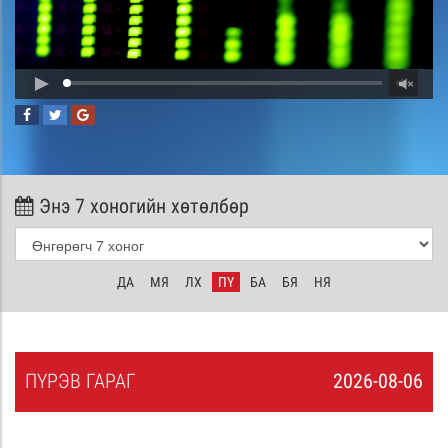
Энэ 7 хоногийн хөтөлбөр
ДА
МЯ
ЛХ
ПҮ
БА
БЯ
НЯ
ПҮ
РЭВ
ГАРАГ
2026-08-06
5