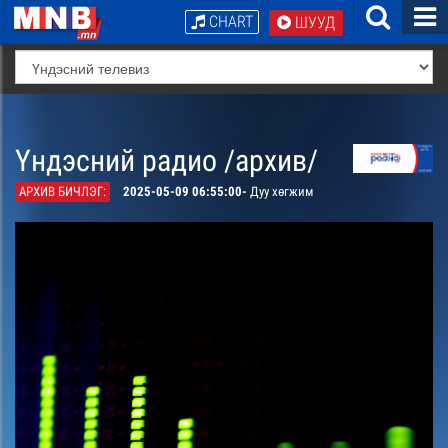
CHART
ШУУД
Үндэсний радио /архив/
АРХИВ БИЧЛЭГ:
2025-05-09 06:55:00-
Дуу хөгжим