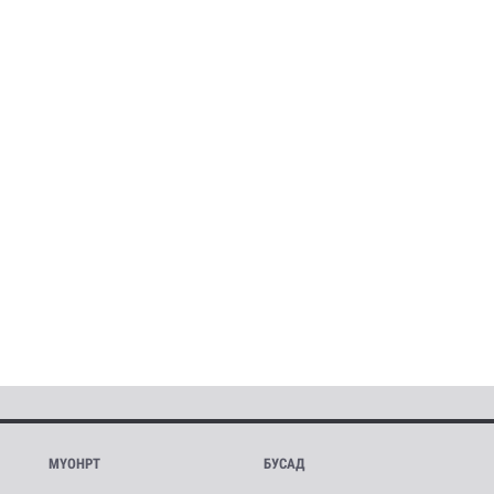
МҮОНРТ
БУСАД