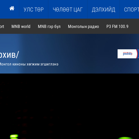
УЛС ТӨР
ЧӨЛӨӨТ ЦАГ
ДЭЛХИЙД
СПОР
rt
MNB world
MNB гэр бүл
Монголын радио
P3 FM 100.9
рхив/
онгол киноны хөгжим эгшиглэнэ