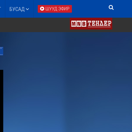
Т
БУСАД
ШУУД ЭФИР