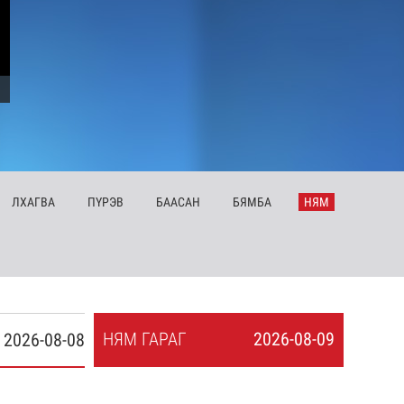
ЛХ
АГВА
ПҮ
РЭВ
БА
АСАН
БЯ
МБА
НЯ
М
НЯ
М
ГАРАГ
2026-08-09
2026-08-08