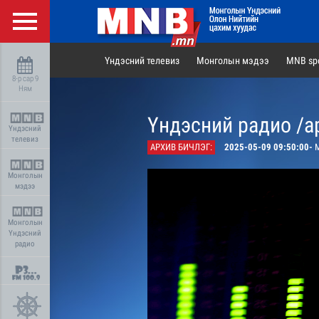
Үндэсний телевиз
Монголын мэдээ
MNB spo
8-р сар 9
Ням
Үндэсний радио /а
Үндэсний
телевиз
АРХИВ БИЧЛЭГ:
2025-05-09 09:50:00-
М
Монголын
мэдээ
Монголын
Үндэсний
радио