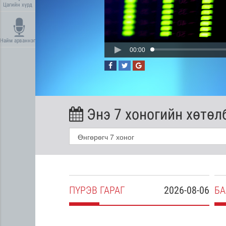
Цагийн хүрд
Найм арваннэг
00:00
Энэ 7 хоногийн хөтөл
2026-08-05
ПҮ
РЭВ
ГАРАГ
2026-08-06
БА