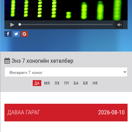
Энэ 7 хоногийн хөтөлбөр
ДА
МЯ
ЛХ
ПҮ
БА
БЯ
НЯ
ДА
ВАА
ГАРАГ
2026-08-10
9