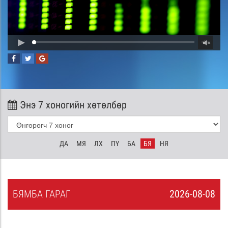
Энэ 7 хоногийн хөтөлбөр
ДА
МЯ
ЛХ
ПҮ
БА
БЯ
НЯ
БЯ
МБА
ГАРАГ
2026-08-08
7