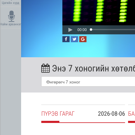
Цагийн хүрд
Найм арваннэг
00:00
Энэ 7 хоногийн хөтөл
2026-08-05
ПҮ
РЭВ
ГАРАГ
2026-08-06
БА