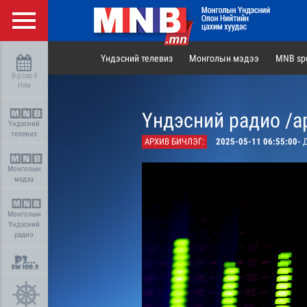
Үндэсний телевиз
Монголын мэдээ
MNB spo
8-р сар 9
Ням
Үндэсний радио /а
Үндэсний
телевиз
АРХИВ БИЧЛЭГ:
2025-05-11 06:55:00-
Д
Монголын
мэдээ
Монголын
Үндэсний
радио