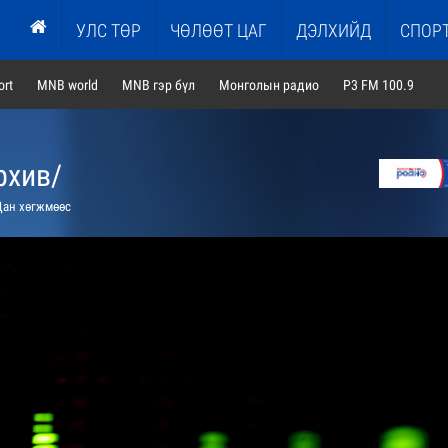
УЛС ТӨР
ЧӨЛӨӨТ ЦАГ
ДЭЛХИЙД
СПОР
rt
MNB world
MNB гэр бүл
Монголын радио
P3 FM 100.9
рхив/
ан хөгжмөөс