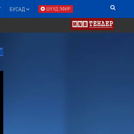
Т
БУСАД
ШУУД ЭФИР