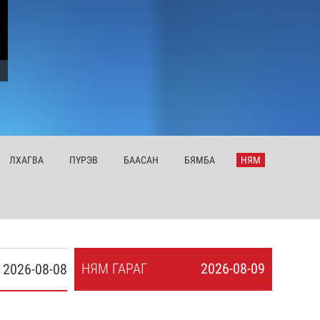
ЛХ
АГВА
ПҮ
РЭВ
БА
АСАН
БЯ
МБА
НЯ
М
НЯ
М
ГАРАГ
2026-08-09
2026-08-08