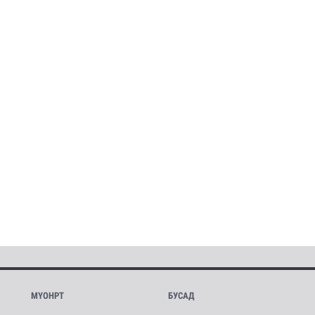
МҮОНРТ
БУСАД