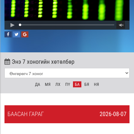
Энэ 7 хоногийн хөтөлбөр
ДА
МЯ
ЛХ
ПҮ
БА
БЯ
НЯ
БА
АСАН
ГАРАГ
2026-08-07
6