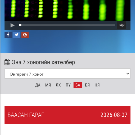
Энэ 7 хоногийн хөтөлбөр
ДА
МЯ
ЛХ
ПҮ
БА
БЯ
НЯ
БА
АСАН
ГАРАГ
2026-08-07
6