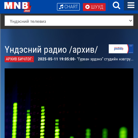
CHART
ШУУД
Үндэсний радио /архив/
АРХИВ БИЧЛЭГ:
2025-05-11 19:05:00-
“Гурван эрдэнэ” студийн нэвтрүүлэг /давтана/