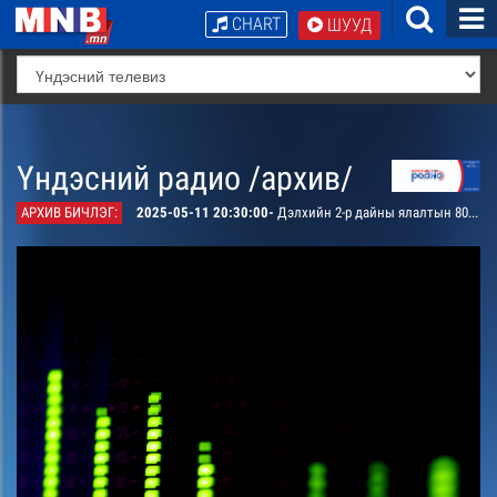
CHART
ШУУД
Үндэсний радио /архив/
АРХИВ БИЧЛЭГ:
2025-05-11 20:30:00-
Дэлхийн 2-р дайны ялалтын 80 жилийн ойд зориулсан нэвтрүүлэг /давтана/