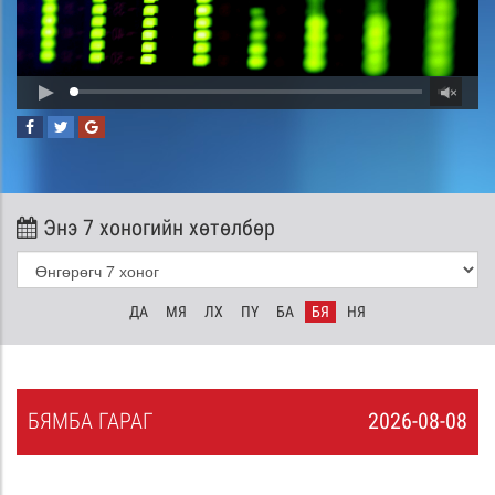
Энэ 7 хоногийн хөтөлбөр
ДА
МЯ
ЛХ
ПҮ
БА
БЯ
НЯ
БЯ
МБА
ГАРАГ
2026-08-08
7