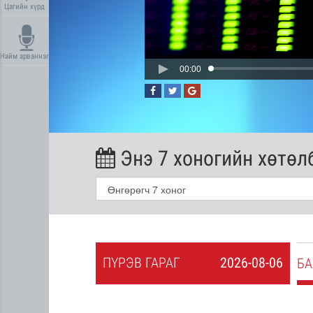
Цагийн хүрд
Найм арваннэг
00:00
Энэ 7 хоногийн хөтөл
ПҮ
РЭВ
ГАРАГ
2026-08-06
2026-08-05
БА