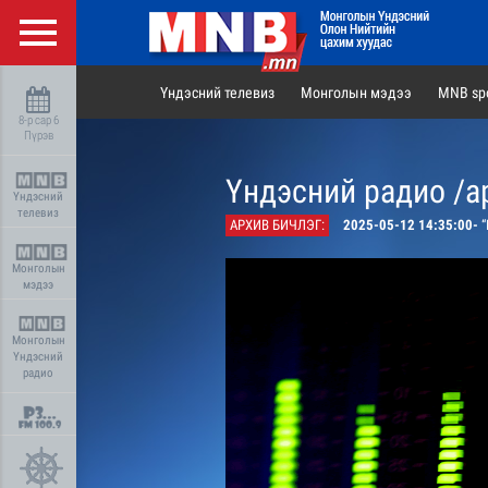
Үндэсний телевиз
Монголын мэдээ
MNB spo
8-р сар 6
Пүрэв
Үндэсний радио /а
Үндэсний
телевиз
АРХИВ БИЧЛЭГ:
2025-05-12 14:35:00-
“Р
Монголын
мэдээ
Монголын
Үндэсний
радио