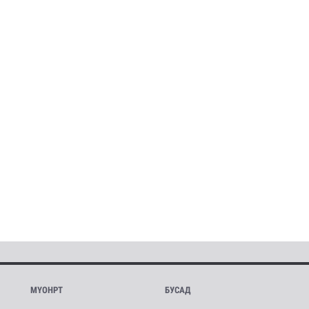
МҮОНРТ
БУСАД