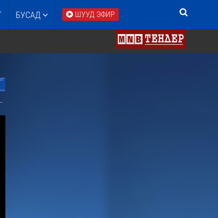
Т
БУСАД
ШУУД ЭФИР