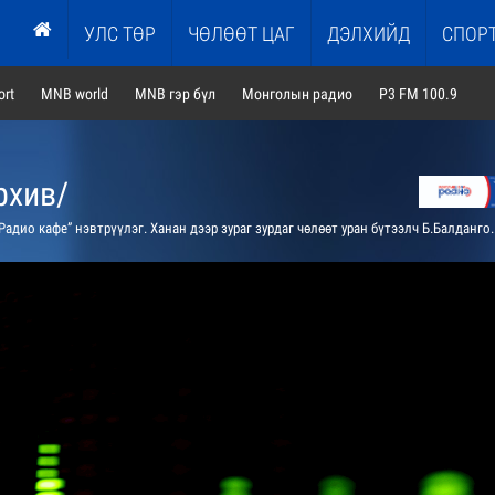
УЛС ТӨР
ЧӨЛӨӨТ ЦАГ
ДЭЛХИЙД
СПОР
rt
MNB world
MNB гэр бүл
Монголын радио
P3 FM 100.9
рхив/
адио кафе” нэвтрүүлэг. Ханан дээр зураг зурдаг чөлөөт уран бүтээлч Б.Балдангомботой ярилцана. /давтана/