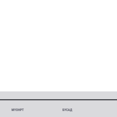
МҮОНРТ
БУСАД