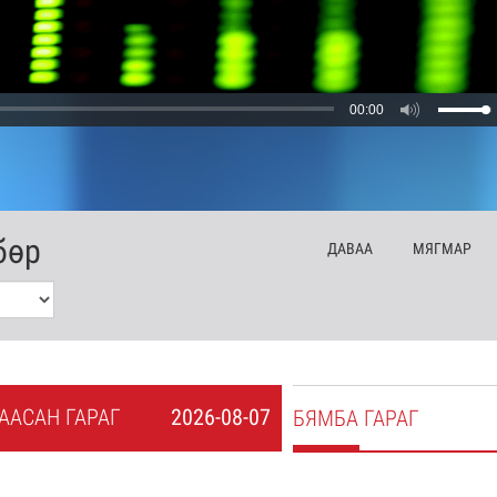
00:00
бөр
ДА
ВАА
МЯ
ГМАР
А
АСАН
ГАРАГ
2026-08-07
БЯ
МБА
ГАРАГ