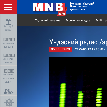
Үндэсний телевиз
Монголын мэдээ
MNB spo
8-р сар 7
Баасан
Үндэсний радио /а
Үндэсний
телевиз
АРХИВ БИЧЛЭГ:
2025-05-12 15:05:00-
Ц
Монголын
мэдээ
Монголын
Үндэсний
радио