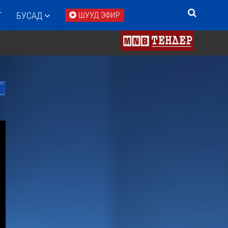
Т
БУСАД
ШУУД ЭФИР