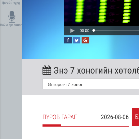
Цагийн хүрд
Найм арваннэг
00:00
Энэ 7 хоногийн хөтөл
Б
2026-08-05
ПҮ
РЭВ
ГАРАГ
2026-08-06