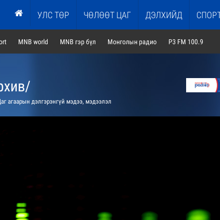
УЛС ТӨР
ЧӨЛӨӨТ ЦАГ
ДЭЛХИЙД
СПОР
rt
MNB world
MNB гэр бүл
Монголын радио
P3 FM 100.9
рхив/
аг агаарын дэлгэрэнгүй мэдээ, мэдээлэл