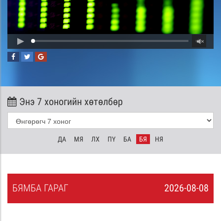
Энэ 7 хоногийн хөтөлбөр
ДА
МЯ
ЛХ
ПҮ
БА
БЯ
НЯ
БЯ
МБА
ГАРАГ
2026-08-08
7