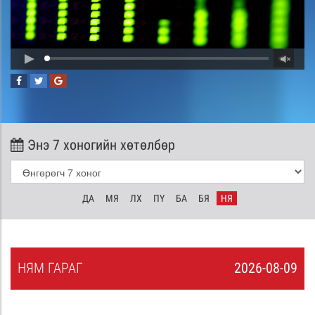
Энэ 7 хоногийн хөтөлбөр
ДА
МЯ
ЛХ
ПҮ
БА
БЯ
НЯ
НЯ
М
ГАРАГ
2026-08-09
8