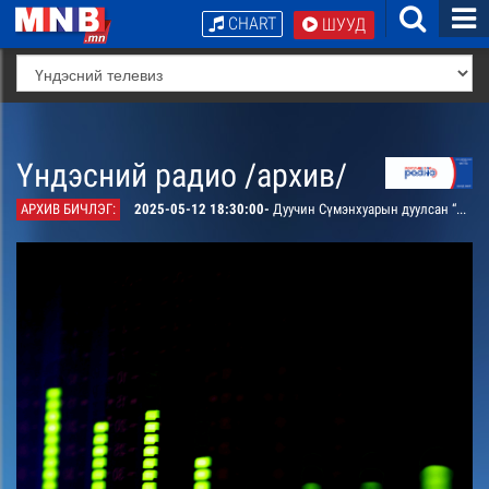
CHART
ШУУД
Үндэсний радио /архив/
АРХИВ БИЧЛЭГ:
2025-05-12 18:30:00-
Дуучин Сүмэнхуарын дуулсан “Дараа өртөө” дуу