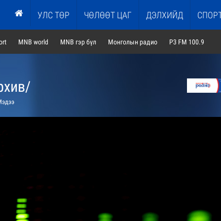
УЛС ТӨР
ЧӨЛӨӨТ ЦАГ
ДЭЛХИЙД
СПОР
rt
MNB world
MNB гэр бүл
Монголын радио
P3 FM 100.9
рхив/
эдээ