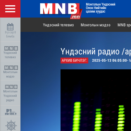
Үндэсний телевиз
Монголын мэдээ
MNB spo
8-р сар 8
Бямба
Үндэсний радио /а
Үндэсний
телевиз
АРХИВ БИЧЛЭГ:
2025-05-13 06:05:00-
М
Монголын
мэдээ
Монголын
Үндэсний
радио