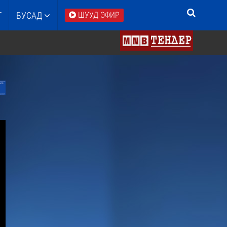
Т
БУСАД
ШУУД ЭФИР