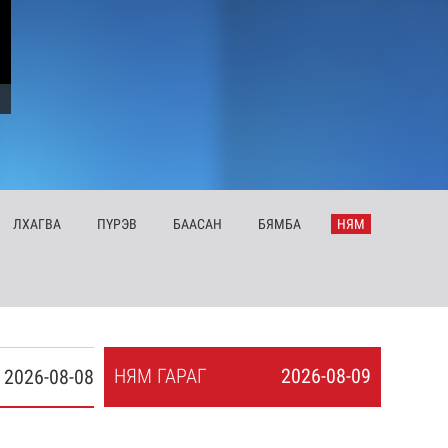
ЛХ
АГВА
ПҮ
РЭВ
БА
АСАН
БЯ
МБА
НЯ
М
НЯ
М
ГАРАГ
2026-08-09
2026-08-08