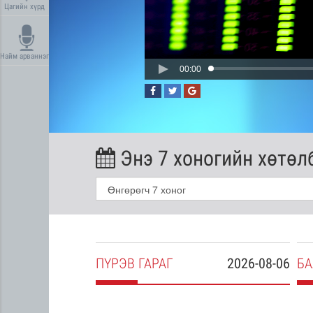
Цагийн хүрд
Найм арваннэг
00:00
Энэ 7 хоногийн хөтөл
2026-08-05
ПҮ
РЭВ
ГАРАГ
2026-08-06
БА