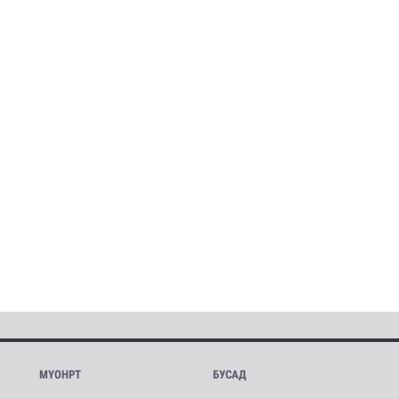
МҮОНРТ
БУСАД