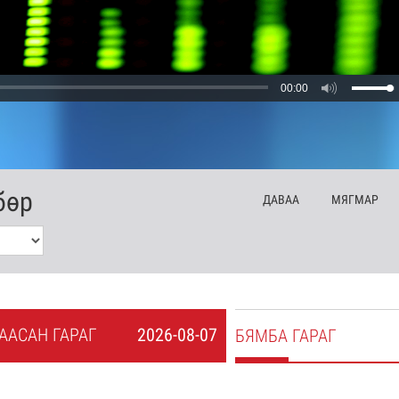
00:00
бөр
ДА
ВАА
МЯ
ГМАР
А
АСАН
ГАРАГ
2026-08-07
БЯ
МБА
ГАРАГ