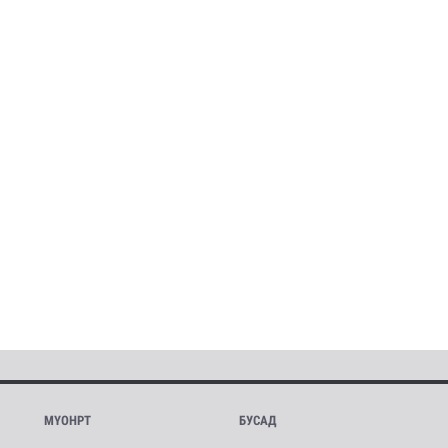
МҮОНРТ
БУСАД