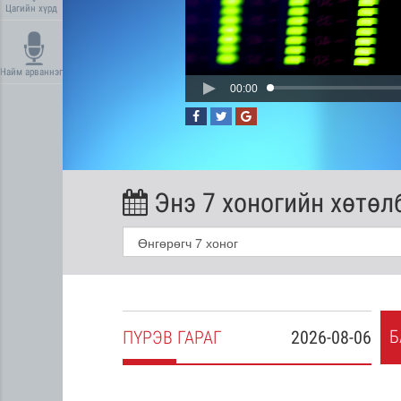
Цагийн хүрд
Найм арваннэг
00:00
Энэ 7 хоногийн хөтөл
Б
2026-08-05
ПҮ
РЭВ
ГАРАГ
2026-08-06