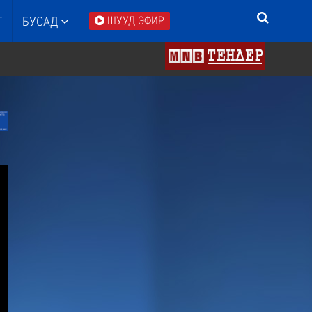
Т
БУСАД
ШУУД ЭФИР