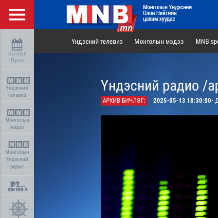
Үндэсний телевиз
Монголын мэдээ
MNB spo
8-р сар 6
Пүрэв
Үндэсний радио /а
Үндэсний
телевиз
АРХИВ БИЧЛЭГ:
2025-05-13 18:30:00-
Д
Монголын
мэдээ
Монголын
Үндэсний
радио