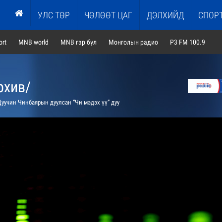
УЛС ТӨР
ЧӨЛӨӨТ ЦАГ
ДЭЛХИЙД
СПОР
rt
MNB world
MNB гэр бүл
Монголын радио
P3 FM 100.9
рхив/
уучин Чинбаярын дуулсан “Чи мэдэх үү” дуу