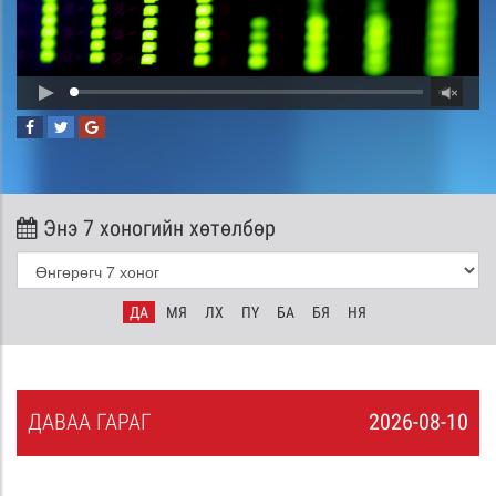
Энэ 7 хоногийн хөтөлбөр
ДА
МЯ
ЛХ
ПҮ
БА
БЯ
НЯ
ДА
ВАА
ГАРАГ
2026-08-10
9