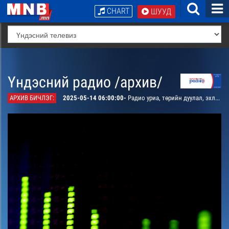
CHART
ШУУД
Үндэсний радио /архив/
АРХИВ БИЧЛЭГ:
2025-05-14 06:00:00-
Радио уриа, төрийн дуулал, эхлэл