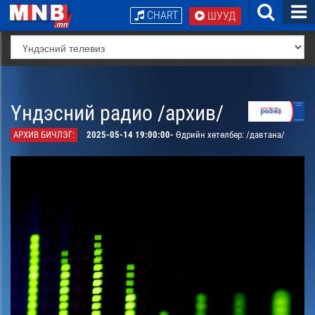
CHART
ШУУД
Үндэсний радио /архив/
АРХИВ БИЧЛЭГ:
2025-05-14 19:00:00-
Өдрийн хөтөлбөр: /давтана/