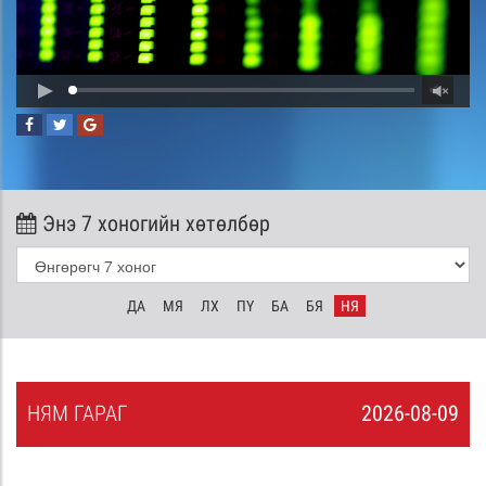
Энэ 7 хоногийн хөтөлбөр
ДА
МЯ
ЛХ
ПҮ
БА
БЯ
НЯ
НЯ
М
ГАРАГ
2026-08-09
8