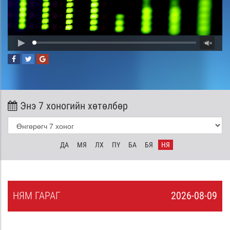
Энэ 7 хоногийн хөтөлбөр
ДА
МЯ
ЛХ
ПҮ
БА
БЯ
НЯ
НЯ
М
ГАРАГ
2026-08-09
8