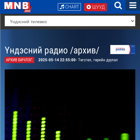
CHART
ШУУД
Үндэсний радио /архив/
АРХИВ БИЧЛЭГ:
2025-05-14 22:55:00-
Төгсгөл, төрийн дуулал