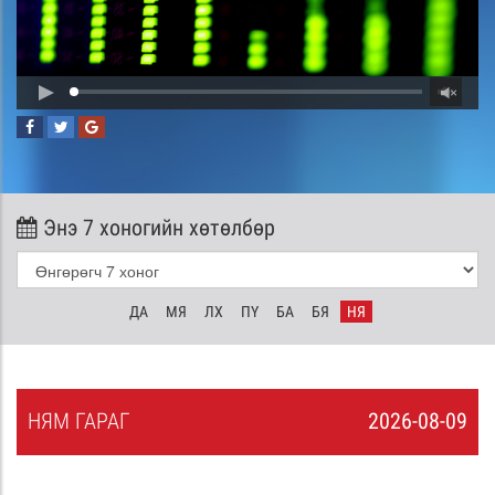
Энэ 7 хоногийн хөтөлбөр
ДА
МЯ
ЛХ
ПҮ
БА
БЯ
НЯ
НЯ
М
ГАРАГ
2026-08-09
8