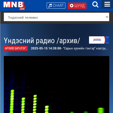
CHART
ШУУД
Үндэсний радио /архив/
АРХИВ БИЧЛЭГ:
2025-05-15 14:30:00-
“Сарын хуучийн тэнгэр” нэвтрүүлэг. 5-р сарын тэнгэр, цаг агаарын шинж төлвийг дуудна. /давтана/