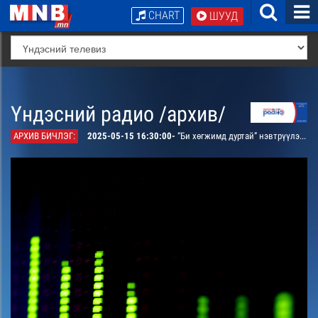
CHART
ШУУД
Үндэсний радио /архив/
АРХИВ БИЧЛЭГ:
2025-05-15 16:30:00-
“Би хөгжимд дуртай” нэвтрүүлэг. “Маршал” хамтлагийн гитарчин, бөмбөрчин Ц.Уянга оролцоно