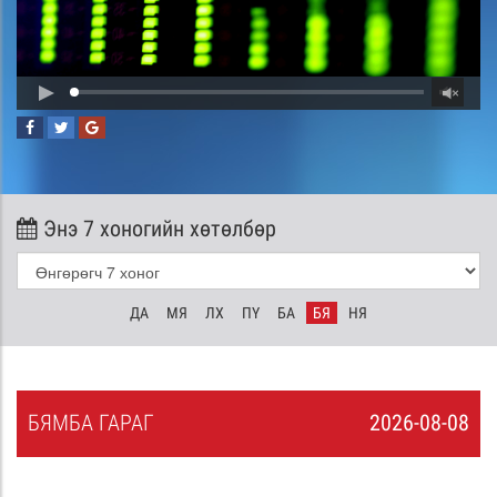
Энэ 7 хоногийн хөтөлбөр
ДА
МЯ
ЛХ
ПҮ
БА
БЯ
НЯ
БЯ
МБА
ГАРАГ
2026-08-08
7