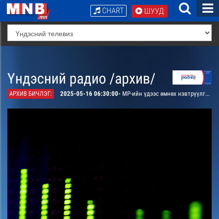
CHART
ШУУД
Үндэсний радио /архив/
АРХИВ БИЧЛЭГ:
2025-05-16 06:30:00-
МР-ийн үдээс өмнөх нэвтрүүлгийн хөтөлбөр, цаг агаар танилцуулна.