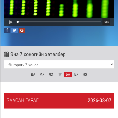
Энэ 7 хоногийн хөтөлбөр
ДА
МЯ
ЛХ
ПҮ
БА
БЯ
НЯ
БА
АСАН
ГАРАГ
2026-08-07
6