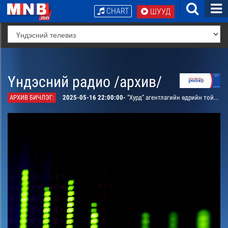
CHART
ШУУД
Үндэсний радио /архив/
АРХИВ БИЧЛЭГ:
2025-05-16 22:00:00-
“Хурд” агентлагийн өдрийн тойм /давтана/