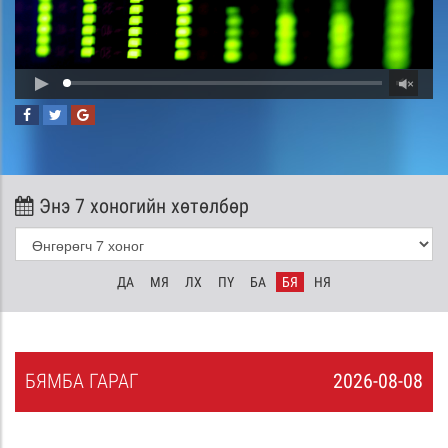
Энэ 7 хоногийн хөтөлбөр
ДА
МЯ
ЛХ
ПҮ
БА
БЯ
НЯ
БЯ
МБА
ГАРАГ
2026-08-08
7