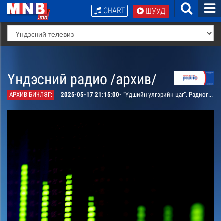
CHART
ШУУД
Үндэсний радио /архив/
АРХИВ БИЧЛЭГ:
2025-05-17 21:15:00-
“Үдшийн үлгэрийн цаг”. Радиогийн алтан сангаас: “Сүрлэн бяруу”, “Хулгайлагдсан дуу” үлгэрүүдийг хүүхэд багачууддаа ярьж өгнө