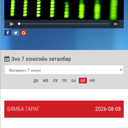
Энэ 7 хоногийн хөтөлбөр
ДА
МЯ
ЛХ
ПҮ
БА
БЯ
НЯ
БЯ
МБА
ГАРАГ
2026-08-08
7