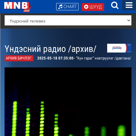
CHART
ШУУД
Үндэсний радио /архив/
АРХИВ БИЧЛЭГ:
2025-05-18 07:35:00-
“Хүн гараг” нэвтрүүлэг /давтана/