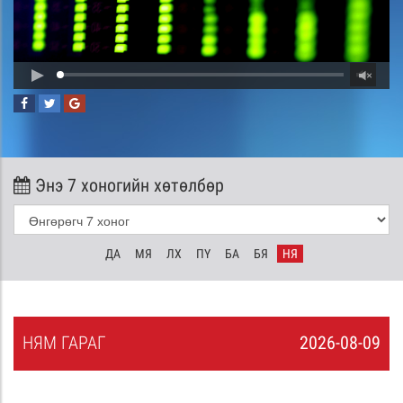
Энэ 7 хоногийн хөтөлбөр
ДА
МЯ
ЛХ
ПҮ
БА
БЯ
НЯ
НЯ
М
ГАРАГ
2026-08-09
8